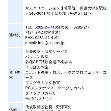
サムクリエーション珠算学院 獨協大学前駅校
〒340-0041 埼玉県草加市松原5丁目4-7
TEL:
0282-24-4185
(代表)
0282-21-
7134
（PC教室直通）
連絡先
FAX: 0282-24-4194
e-mail: info@sumpc.jp
音楽教室・演奏サービス
パソコン教室
各種CBT試験会場/P検会場
そろばん教室
業務内
ロボット教室・ロボティクスプロフェッサーコ
容
ース
プログラミング教室
PCメンテナンス・データリカバリ
クイックリカバリー
モバイルリペア
代表取締役社長 野澤斉史
代表